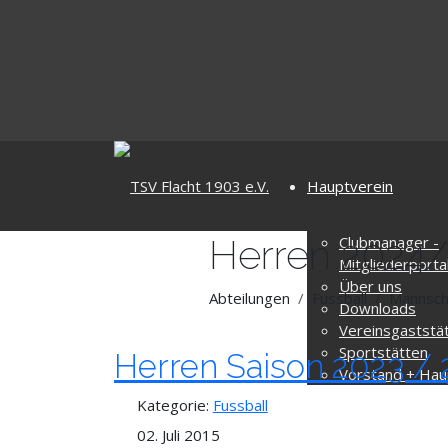
Hauptverein
Herren 2024
Clubmanager -
Mitgliederporta
Über uns
Abteilungen
Fussball
Mannsch
Downloads
Vereinsgaststä
Sportstätten
Herren Saison 2023 /
Vorstand + Hau
Kategorie:
Fussball
02. Juli 2015