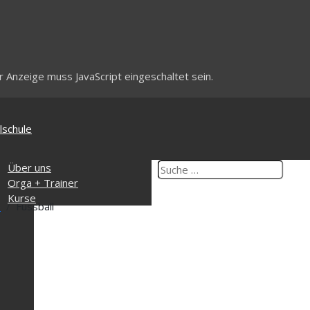
 Anzeige muss JavaScript eingeschaltet sein.
lschule
ik
Über uns
ngszeiten
Orga + Trainer
takt
Kurse
e
Fussball