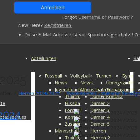
Forgot
Username
or
Password
?
New Here?
Registrieren
Diese E-Mail-Adresse ist vor Spambots geschützt! Zur
Abteilungen
Bal
/2025
Fussball
Volleyball
Turnen
Gymnast
l
News
News
Übungszeiten
Übu
Jugendfussball
Mannschaften
Turnangebot
Kon
aften
Herren 2024/2025
Systemseiten - statische Beiträg
Trainingszeiten
Damen
Kontakt
tte
Fussballcamp
Damen 2
Fördertraining
Damen 3
 2024
ptausschuss
Kontakt
Damen 4
Zusammenschluss
Damen 5
Mannschaften
Herren
Trainingszeiten
Herren 2