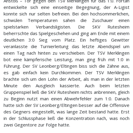
Anstoß – Tor gegen den TSV Merklingen für das 1:0. Fortan
entwickelte sich eine einseitige Begegnung, der A-Ligist
konnte sich nur selten befreien. Bei den hochsommerlichen,
schwülen Temperaturen sahen die Zuschauer einen
spielstarken Verbandsligisten. Die SKV Rutesheim
beherrschte das Spielgeschehen und ging am Ende mit einem
deutlichen 3:0 Sieg vom Platz. Ein heftiges Gewitter
veranlasste die Turnierleitung das letzte Abendspiel um
einen Tag nach hinten zu verschieben. Der TSV Merklingen
bot eine kämpferische Leistung, man ging früh mit 1:0 in
Führung. Der SV Leonberg/Eltingen biss sich die Zähne aus,
es gab einfach kein Durchkommen. Der TSV Merklingen
brachte sich um den Lohn der Arbeit, als man in der letzten
Minute den Ausgleich kassierte. Auch beim letzten
Gruppenspiel ließ die SKV Rutesheim nichts anbrennen, gleich
zu Beginn nutzt man einen Abwehrfehler zum 1:0. Danach
hatte sich der SV Leonberg/Eltingen besser auf die Offensive
des Gegners eingestellt, was lange Zeit bestand hatte. Erst
in der Schlussphase ließ die Konzentration nach, was noch
zwei Gegentore zur Folge hatte.