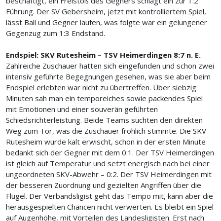
beschäftigt, ein Freistoß des Gegners schlägt ein zur 1:2
Führung. Der SV Gebersheim, jetzt mit kontrolliertem Spiel,
lässt Ball und Gegner laufen, was folgte war ein gelungener
Gegenzug zum 1:3 Endstand.
Endspiel: SKV Rutesheim – TSV Heimerdingen 8:7 n. E.
Zahlreiche Zuschauer hatten sich eingefunden und schon zwei
intensiv geführte Begegnungen gesehen, was sie aber beim
Endspiel erlebten war nicht zu übertreffen. Über siebzig
Minuten sah man ein temporeiches sowie packendes Spiel
mit Emotionen und einer souverän geführten
Schiedsrichterleistung. Beide Teams suchten den direkten
Weg zum Tor, was die Zuschauer fröhlich stimmte. Die SKV
Rutesheim wurde kalt erwischt, schon in der ersten Minute
bedankt sich der Gegner mit dem 0:1. Der TSV Heimerdingen
ist gleich auf Temperatur und setzt energisch nach bei einer
ungeordneten SKV-Abwehr – 0:2. Der TSV Heimerdingen mit
der besseren Zuordnung und gezielten Angriffen über die
Flügel. Der Verbandsligist geht das Tempo mit, kann aber die
herausgespielten Chancen nicht verwerten. Es bleibt ein Spiel
auf Augenhöhe, mit Vorteilen des Landesligisten. Erst nach