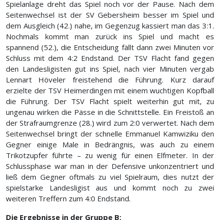
Spielanlage dreht das Spiel noch vor der Pause. Nach dem
Seitenwechsel ist der SV Gebersheim besser im Spiel und
dem Ausgleich (42.) nahe, im Gegenzug kassiert man das 3:1.
Nochmals kommt man zurück ins Spiel und macht es
spannend (52.), die Entscheidung fällt dann zwei Minuten vor
Schluss mit dem 4:2 Endstand. Der TSV Flacht fand gegen
den Landesligisten gut ins Spiel, nach vier Minuten vergab
Lennart Höveler freistehend die Führung. Kurz darauf
erzielte der TSV Heimerdingen mit einem wuchtigen Kopfball
die Führung. Der TSV Flacht spielt weiterhin gut mit, zu
ungenau wirken die Pässe in die Schnittstelle. Ein Freistoß an
der Strafraumgrenze (28.) wird zum 2:0 verwertet. Nach dem
Seitenwechsel bringt der schnelle Emmanuel Kamwiziku den
Gegner einige Male in Bedrängnis, was auch zu einem
Trikotzupfer führte – zu wenig für einen Elfmeter. In der
Schlussphase war man in der Defensive unkonzentriert und
ließ dem Gegner oftmals zu viel Spielraum, dies nutzt der
spielstarke Landesligist aus und kommt noch zu zwei
weiteren Treffern zum 4:0 Endstand.
Die Ergebnisse in der Gruppe B: