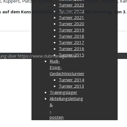
 Küppers, Platzke, Schmid, Thüringer, Laubheimer, Reichert, Kam
Turnier 2023
Turnier 2022
ls auf dem Kunstrasenplatz in Weissach. Am Samstag, den 3
Turnier 2021
Turnier 2020
Turnier 2019
Turnier 2018
Turnier 2017
Turnier 2016
Turnier 2015
tung über https://www.clubmanager.info
Rudi-
Essig-
Gedächtnisturnier
Turnier 2014
Turnier 2013
Trainingslager
Abteilungsleitung
&
-
posten