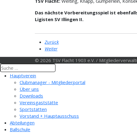
TSV Flacht:
Welting, Knapp, Gümperlein, Konsek,
Das nächste Vorbereitungsspiel ist ebenfal
Ligisten SV Illingen II.
Zurück
Weiter
© 2026 TSV Flacht 1903 e.V. / Mitgliederverwal
Hauptverein
Clubmanager - Mitgliederportal
Über uns
Downloads
Vereinsgaststätte
Sportstätten
Vorstand + Hauptausschuss
Abteilungen
Ballschule