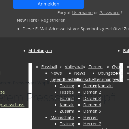
Forgot
Username
or
Password
?
New Here?
Registrieren
Diese E-Mail-Adresse ist vor Spambots geschützt! Zur
Abteilungen
Bal
Fussball
Volleyball
Turnen
Gymnast
l
News
News
Übungszeiten
Übu
Jugendfussball
Mannschaften
Turnangebot
Kon
nserem Pressewart Wopfi
Trainingszeiten
Damen
Kontakt
tte
Fussballcamp
Damen 2
erem Pressewart Wopfi
Fördertraining
Damen 3
ptausschuss
Kontakt
Damen 4
Zusammenschluss
Damen 5
Mannschaften
Herren
Trainingszeiten
Herren 2