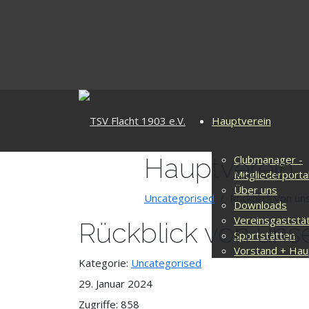
Hauptverein
Hauptverein
Clubmanager -
Mitgliederporta
Über uns
Uncategorised
Rückblick von u
Downloads
Vereinsgaststä
Rückblick von uns
Sportstätten
Vorstand + Hau
Kategorie:
Uncategorised
29. Januar 2024
Zugriffe: 858