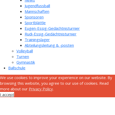
Jugendfussball
Mannschaften
Sponsoren
Sportblättle
Eugen-Essig-Gedächtnisturnier
Rudi-Essig-Gedächtnisturnier
Trainingslager
Abteilungsleitung & -posten
Volleyball
Turnen
Gymnastik
Ballschule
We use cookies to improve your experience on our website. By
browsing this website, you agree to our use of cookies. Read
more about our
Privacy Policy
.
I accept